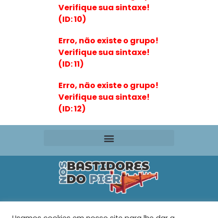
Verifique sua sintaxe!
(ID: 10)
Erro, não existe o grupo!
Verifique sua sintaxe!
(ID: 11)
Erro, não existe o grupo!
Verifique sua sintaxe!
(ID: 12)
Editora VR Ltda. ME