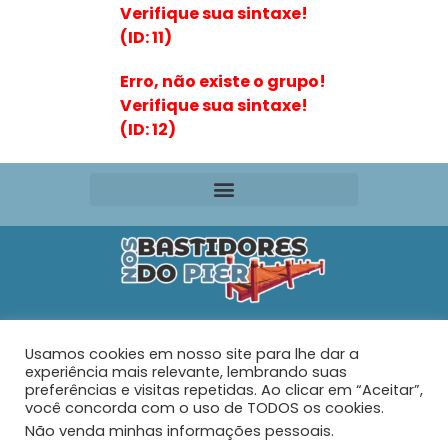
Verifique sua sintaxe!
(ID: 11)
Erro, não existe o grupo!
Verifique sua sintaxe!
(ID: 12)
Editora VR Ltda. ME
Usamos cookies em nosso site para lhe dar a
Rua Maria de Souza Santos Nº 159 – AP 401 –
Praia do
experiência mais relevante, lembrando suas
Tabuleiro – Barra Velha – SC
preferências e visitas repetidas. Ao clicar em “Aceitar”,
você concorda com o uso de TODOS os cookies.
Não venda minhas informações pessoais
.
© 2026 - Nos Bastidores do Pier - Todos os direitos