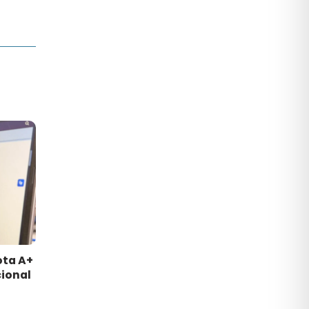
ota A+
ional