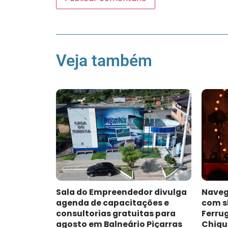
Veja também
Sala do Empreendedor divulga
Naveg
agenda de capacitações e
com s
consultorias gratuitas para
Ferru
agosto em Balneário Piçarras
Chiqu