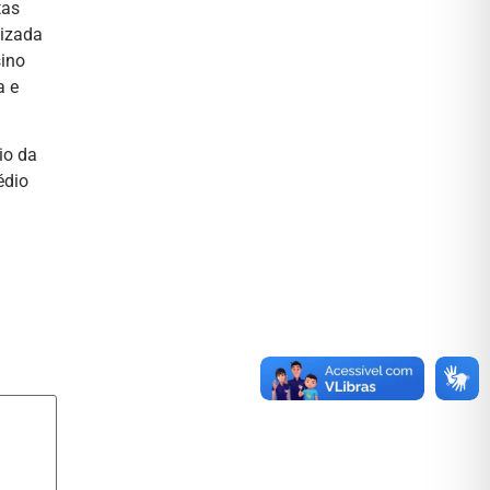
tas
lizada
sino
a e
io da
édio