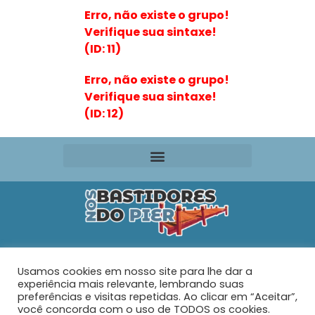
Erro, não existe o grupo!
Verifique sua sintaxe!
(ID: 11)
Erro, não existe o grupo!
Verifique sua sintaxe!
(ID: 12)
Editora VR Ltda. ME
Usamos cookies em nosso site para lhe dar a
Rua Maria de Souza Santos Nº 159 – AP 401 –
Praia do
experiência mais relevante, lembrando suas
Tabuleiro – Barra Velha – SC
preferências e visitas repetidas. Ao clicar em “Aceitar”,
você concorda com o uso de TODOS os cookies.