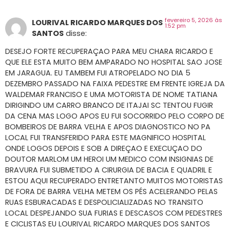
fevereiro 5, 2026 às
LOURIVAL RICARDO MARQUES DOS
1:52 pm
SANTOS
disse:
DESEJO FORTE RECUPERAÇAO PARA MEU CHARA RICARDO E
QUE ELE ESTA MUITO BEM AMPARADO NO HOSPITAL SAO JOSE
EM JARAGUA. EU TAMBEM FUI ATROPELADO NO DIA 5
DEZEMBRO PASSADO NA FAIXA PEDESTRE EM FRENTE IGREJA DA
WALDEMAR FRANCISO E UMA MOTORISTA DE NOME TATIANA
DIRIGINDO UM CARRO BRANCO DE ITAJAI SC TENTOU FUGIR
DA CENA MAS LOGO APOS EU FUI SOCORRIDO PELO CORPO DE
BOMBEIROS DE BARRA VELHA E APOS DIAGNOSTICO NO PA
LOCAL FUI TRANSFERIDO PARA ESTE MAGNIFICO HOSPITAL
ONDE LOGOS DEPOIS E SOB A DIREÇAO E EXECUÇAO DO
DOUTOR MARLOM UM HEROI UM MEDICO COM INSIGNIAS DE
BRAVURA FUI SUBMETIDO A CIRURGIA DE BACIA E QUADRIL E
ESTOU AQUI RECUPERADO ENTRETANTO MUITOS MOTORISTAS
DE FORA DE BARRA VELHA METEM OS PÉS ACELERANDO PELAS
RUAS ESBURACADAS E DESPOLICIALIZADAS NO TRANSITO
LOCAL DESPEJANDO SUA FURIAS E DESCASOS COM PEDESTRES
E CICLISTAS EU LOURIVAL RICARDO MARQUES DOS SANTOS