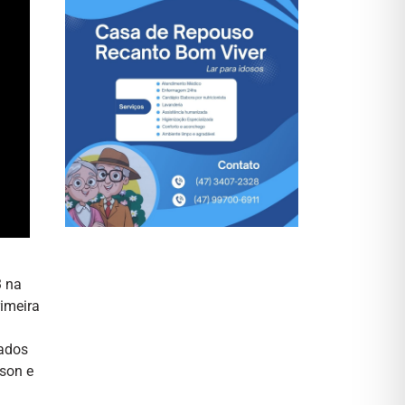
3 na
imeira
cados
rson e