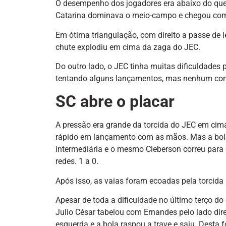
O desempenho dos jogadores era abaixo do que
Catarina dominava o meio-campo e chegou com
Em ótima triangulação, com direito a passe de 
chute explodiu em cima da zaga do JEC.
Do outro lado, o JEC tinha muitas dificuldades
tentando alguns lançamentos, mas nenhum com
SC abre o placar
A pressão era grande da torcida do JEC em cima 
rápido em lançamento com as mãos. Mas a bola f
intermediária e o mesmo Cleberson correu para c
redes. 1 a 0.
Após isso, as vaias foram ecoadas pela torcida 
Apesar de toda a dificuldade no último terço d
Julio César tabelou com Ernandes pelo lado dire
esquerda e a bola raspou a trave e saiu. Desta f