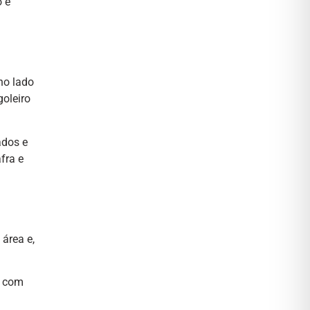
o e
no lado
goleiro
ados e
fra e
área e,
r com