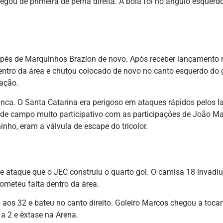
gou de primeira de perna direita. A bola foi no ângulo esquerd
s pés de Marquinhos Brazion de novo. Após receber lançamento 
dentro da área e chutou colocado de novo no canto esquerdo do 
ação.
franca. O Santa Catarina era perigoso em ataques rápidos pelos l
de campo muito participativo com as participações de João Ma
nho, eram a válvula de escape do tricolor.
e ataque que o JEC construiu o quarto gol. O camisa 18 invadiu 
cometeu falta dentro da área.
a aos 32 e bateu no canto direito. Goleiro Marcos chegou a toca
a 2 e êxtase na Arena.