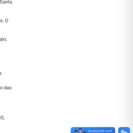
 Santa
s. O
mpo,
r
do das
45,