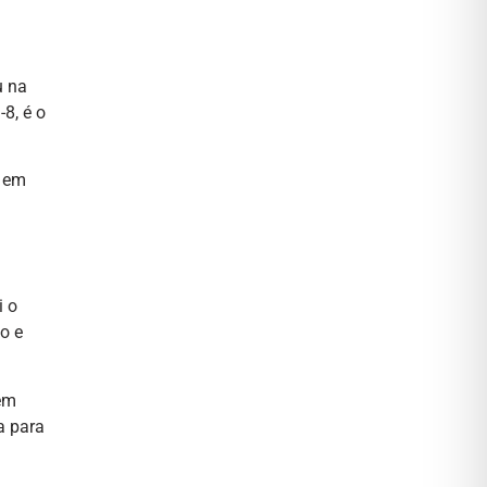
u na
8, é o
e em
i o
o e
 em
a para