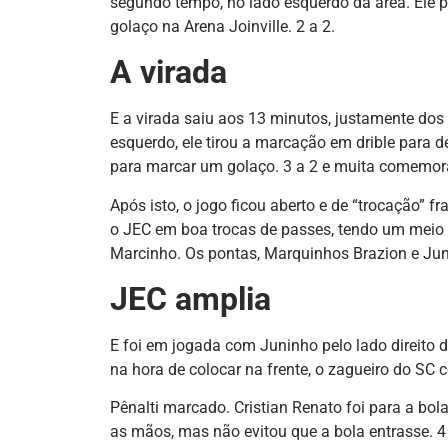
segundo tempo, no lado esquerdo da área. Ele pe
golaço na Arena Joinville. 2 a 2.
A virada
E a virada saiu aos 13 minutos, justamente do
esquerdo, ele tirou a marcação em drible para 
para marcar um golaço. 3 a 2 e muita comemor
Após isto, o jogo ficou aberto e de “trocação” 
o JEC em boa trocas de passes, tendo um meio 
Marcinho. Os pontas, Marquinhos Brazion e Juni
JEC amplia
E foi em jogada com Juninho pelo lado direito d
na hora de colocar na frente, o zagueiro do SC 
Pênalti marcado. Cristian Renato foi para a bol
as mãos, mas não evitou que a bola entrasse. 4 