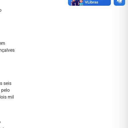
o
uem
onçalves
s seis
 pelo
ois mil
o