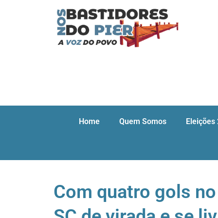
Home
Quem Somos
Eleições
Com quatro gols no
SC de virada e se l