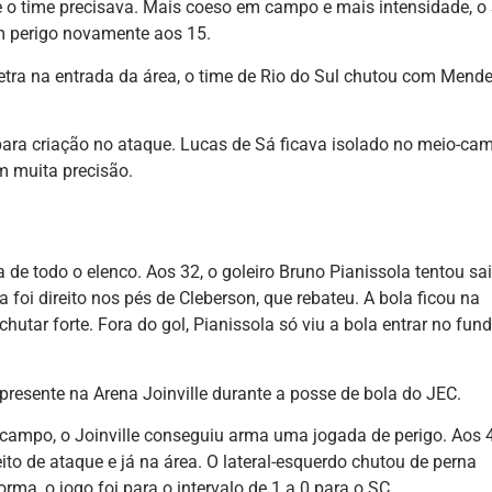
 o time precisava. Mais coeso em campo e mais intensidade, o
 perigo novamente aos 15.
letra na entrada da área, o time de Rio do Sul chutou com Mende
 para criação no ataque. Lucas de Sá ficava isolado no meio-ca
 muita precisão.
de todo o elenco. Aos 32, o goleiro Bruno Pianissola tentou sai
oi direito nos pés de Cleberson, que rebateu. A bola ficou na
hutar forte. Fora do gol, Pianissola só viu a bola entrar no fun
presente na Arena Joinville durante a posse de bola do JEC.
o campo, o Joinville conseguiu arma uma jogada de perigo. Aos 
ito de ataque e já na área. O lateral-esquerdo chutou de perna
orma, o jogo foi para o intervalo de 1 a 0 para o SC.