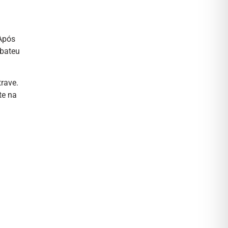
 Após
 bateu
rave.
te na