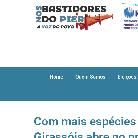
Home
Quem Somos
Eleições
Com mais espécies 
Girassóis abre no 