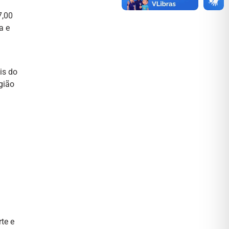
7,00
a e
is do
gião
te e