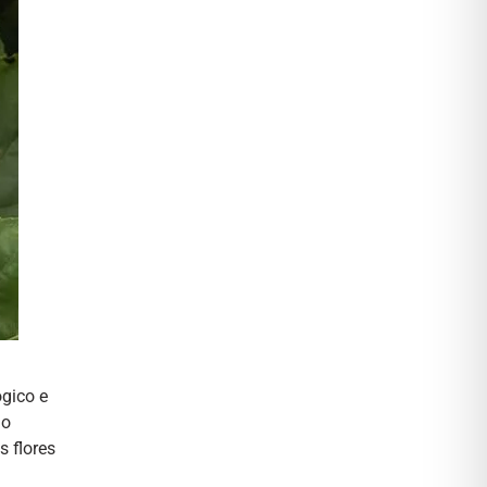
ógico e
do
s flores