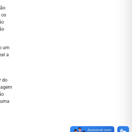
rão
 os
ão
ão
mo um
eal a
r do
isagem
ão
e uma