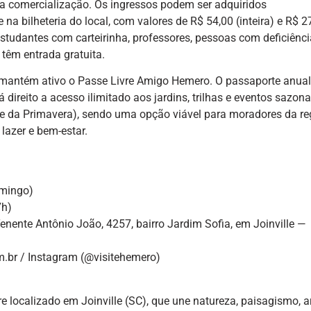
ra comercialização. Os ingressos podem ser adquiridos
 na bilheteria do local, com valores de R$ 54,00 (inteira) e R$ 2
estudantes com carteirinha, professores, pessoas com deficiênci
 têm entrada gratuita.
 mantém ativo o Passe Livre Amigo Hemero. O passaporte anual
ireito a acesso ilimitado aos jardins, trilhas e eventos sazona
is e da Primavera), sendo uma opção viável para moradores da re
lazer e bem-estar.
omingo)
7h)
nente Antônio João, 4257, bairro Jardim Sofia, em Joinville —
.br / Instagram (@visitehemero)
e localizado em Joinville (SC), que une natureza, paisagismo, ar