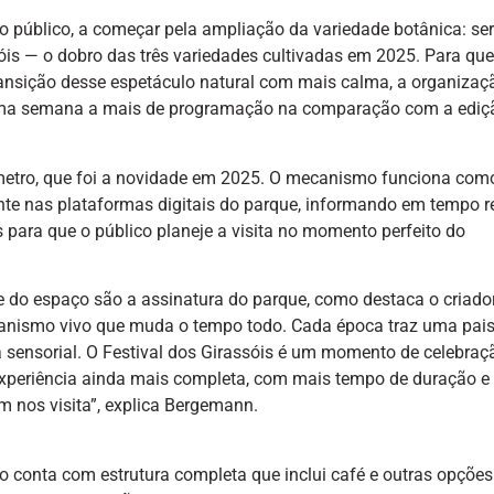
 o público, a começar pela ampliação da variedade botânica: se
sóis — o dobro das três variedades cultivadas em 2025. Para que
ransição desse espetáculo natural com mais calma, a organizaç
uma semana a mais de programação na comparação com a ediç
ímetro, que foi a novidade em 2025. O mecanismo funciona co
nte nas plataformas digitais do parque, informando em tempo r
 para que o público planeje a visita no momento perfeito do
e do espaço são a assinatura do parque, como destaca o criado
anismo vivo que muda o tempo todo. Cada época traz uma pa
a sensorial. O Festival dos Girassóis é um momento de celebraç
xperiência ainda mais completa, com mais tempo de duração 
em nos visita”, explica Bergemann.
ro conta com estrutura completa que inclui café e outras opções