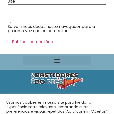
Site
Salvar meus dados neste navegador para a
próxima vez que eu comentar.
Editora VR Ltda. ME
Usamos cookies em nosso site para lhe dar a
Rua Maria de Souza Santos Nº 159 – AP 401 –
Praia do
experiência mais relevante, lembrando suas
Tabuleiro – Barra Velha – SC
preferências e visitas repetidas. Ao clicar em “Aceitar”,