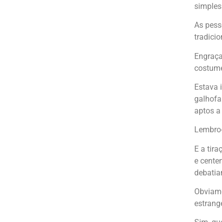
simples
As pess
tradicio
Engraça
costume
Estava 
galhofa
aptos a
Lembro-
E a tir
e cente
debatia
Obviame
estrang