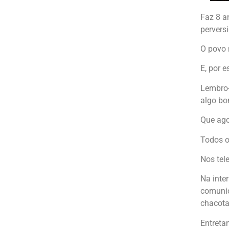
Faz 8 a
pervers
O povo 
E, por 
Lembro-
algo bo
Que ago
Todos o
Nos tele
Na inte
comunic
chacota
Entreta