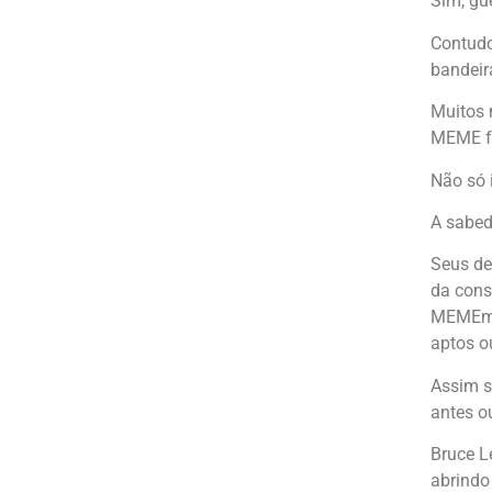
Sim, g
Contudo
bandeir
Muitos 
MEME fe
Não só 
A sabed
Seus de
da cons
MEMEmef
aptos o
Assim s
antes o
Bruce L
abrindo