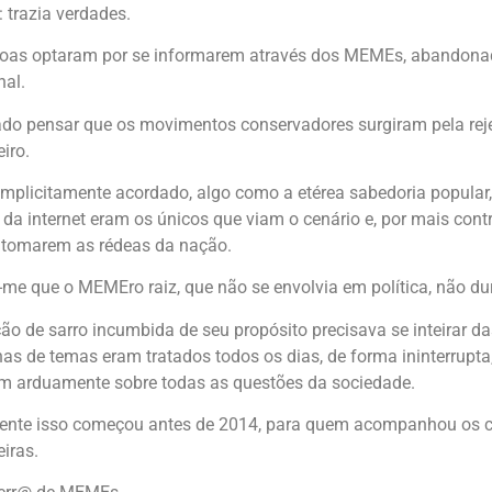
: trazia verdades.
oas optaram por se informarem através dos MEMEs, abandonado 
nal.
do pensar que os movimentos conservadores surgiram pela reje
iro.
implicitamente acordado, algo como a etérea sabedoria popular, 
 da internet eram os únicos que viam o cenário e, por mais cont
 tomarem as rédeas da nação.
me que o MEMEro raiz, que não se envolvia em política, não du
ação de sarro incumbida de seu propósito precisava se inteirar d
nas de temas eram tratados todos os dias, de forma ininterrupta,
m arduamente sobre todas as questões da sociedade.
nte isso começou antes de 2014, para quem acompanhou os c
eiras.