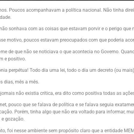
nos. Poucos acompanhavam a política nacional. Não tinha direi
idade.
não sonhava com as coisas que estavam porvir e o perigo que n
esse motivo, poucos estavam preocupados com que poderia acon
me de que não se noticiava o que acontecia no Governo. Quando
m e positivo.
nia perpétua! Todo dia uma lei, todo o dia um decreto (ou mais)
s dias, mês a mês.
jornais não existia crítica, era dito como positiva todas as açõ
rnet, pouco que se falava de política e se falava seguia exatam
ação. Porém, tinha algo que não era voltado para informar, mui
 e gozação.
nto, foi nesse ambiente sem propósito claro que a entidade M