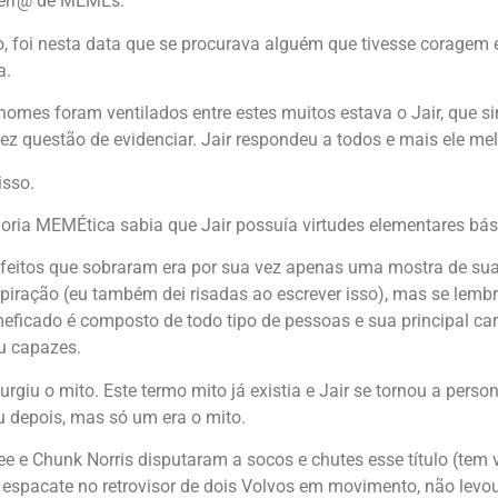
uerr@ de MEMEs.
, foi nesta data que se procurava alguém que tivesse coragem e
a.
nomes foram ventilados entre estes muitos estava o Jair, que si
z questão de evidenciar. Jair respondeu a todos e mais ele me
isso.
oria MEMÉtica sabia que Jair possuía virtudes elementares bás
feitos que sobraram era por sua vez apenas uma mostra de sua 
piração (eu também dei risadas ao escrever isso), mas se lembr
icado é composto de todo tipo de pessoas e sua principal cara
u capazes.
urgiu o mito. Este termo mito já existia e Jair se tornou a perso
u depois, mas só um era o mito.
ee e Chunk Norris disputaram a socos e chutes esse título (te
 espacate no retrovisor de dois Volvos em movimento, não levou o