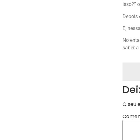
isso?” o
Depois 
E, ness
No enta
saber a
Dei
O seu 
Comen