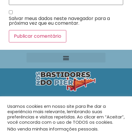
Salvar meus dados neste navegador para a
próxima vez que eu comentar.
Editora VR Ltda. ME
Usamos cookies em nosso site para lhe dar a
Rua Maria de Souza Santos Nº 159 – AP 401 –
Praia do
experiência mais relevante, lembrando suas
Tabuleiro – Barra Velha – SC
preferências e visitas repetidas. Ao clicar em “Aceitar”,
você concorda com o uso de TODOS os cookies.
Não venda minhas informações pessoais
.
© 2026 - Nos Bastidores do Pier - Todos os direitos