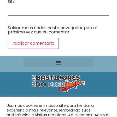
Site
Salvar meus dados neste navegador para a
próxima vez que eu comentar.
Editora VR Ltda. ME
Usamos cookies em nosso site para lhe dar a
Rua Maria de Souza Santos Nº 159 – AP 401 –
Praia do
experiência mais relevante, lembrando suas
Tabuleiro – Barra Velha – SC
preferências e visitas repetidas. Ao clicar em “Aceitar”,