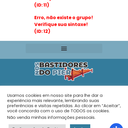
(ID: 11)
Erro, não existe o grupo!
Verifique sua sintaxe!
(ID: 12)
Editora VR Ltda. ME
Usamos cookies em nosso site para lhe dar a
Rua Maria de Souza Santos Nº 159 – AP 401 –
Praia do
experiência mais relevante, lembrando suas
Tabuleiro – Barra Velha – SC
preferências e visitas repetidas. Ao clicar em “Aceitar”,
você concorda com o uso de TODOS os cookies.
Não venda minhas informações pessoais
.
© 2026 - Nos Bastidores do Pier - Todos os direitos
reservados.