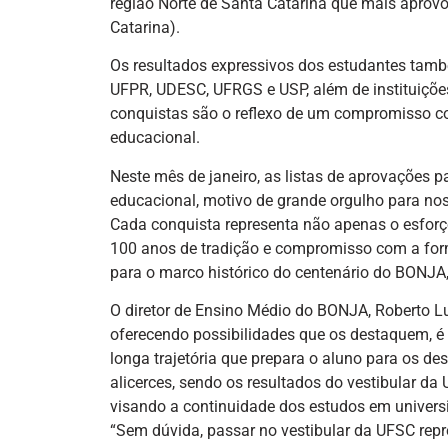
região Norte de Santa Catarina que mais aprovo
Catarina).
Os resultados expressivos dos estudantes tamb
UFPR, UDESC, UFRGS e USP, além de instituições
conquistas são o reflexo de um compromisso co
educacional.
Neste mês de janeiro, as listas de aprovações
educacional, motivo de grande orgulho para nos
Cada conquista representa não apenas o esfor
100 anos de tradição e compromisso com a form
para o marco histórico do centenário do BONJA
O diretor de Ensino Médio do BONJA, Roberto Lu
oferecendo possibilidades que os destaquem, é
longa trajetória que prepara o aluno para os d
alicerces, sendo os resultados do vestibular d
visando a continuidade dos estudos em universida
“Sem dúvida, passar no vestibular da UFSC repre