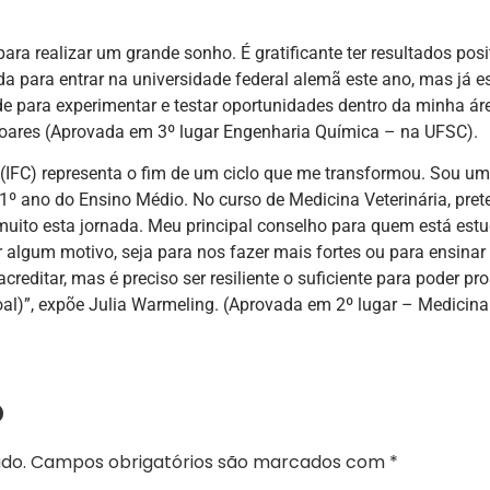
para realizar um grande sonho. É gratificante ter resultados posi
da para entrar na universidade federal alemã este ano, mas já e
ade para experimentar e testar oportunidades dentro da minha ár
 Soares (Aprovada em 3º lugar Engenharia Química – na UFSC).
 (IFC) representa o fim de um ciclo que me transformou. Sou u
 1º ano do Ensino Médio. No curso de Medicina Veterinária, pre
 muito esta jornada. Meu principal conselho para quem está es
 algum motivo, seja para nos fazer mais fortes ou para ensinar
creditar, mas é preciso ser resiliente o suficiente para poder pr
al)”, expõe Julia Warmeling. (Aprovada em 2º lugar – Medicina
o
do.
Campos obrigatórios são marcados com
*