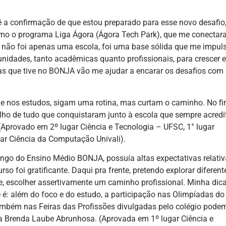
 a confirmação de que estou preparado para esse novo desafio
 como o programa Liga Ágora (Ágora Tech Park), que me conecta
 não foi apenas uma escola, foi uma base sólida que me impul
unidades, tanto acadêmicas quanto profissionais, para crescer e
ias que tive no BONJA vão me ajudar a encarar os desafios com
ue nos estudos, sigam uma rotina, mas curtam o caminho. No fin
gulho de tudo que conquistaram junto à escola que sempre acred
 (Aprovado em 2º lugar Ciência e Tecnologia – UFSC, 1° lugar
ar Ciência da Computação Univali).
ngo do Ensino Médio BONJA, possuía altas expectativas relativ
o foi gratificante. Daqui pra frente, pretendo explorar diferent
e, escolher assertivamente um caminho profissional. Minha dic
é: além do foco e do estudo, a participação nas Olimpíadas do
bém nas Feiras das Profissões divulgadas pelo colégio podem
ca Brenda Laube Abrunhosa. (Aprovada em 1º lugar Ciência e