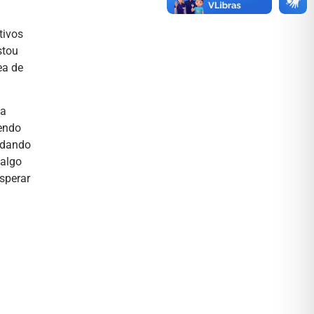
tivos
stou
ea de
ma
tendo
tudando
 algo
osperar