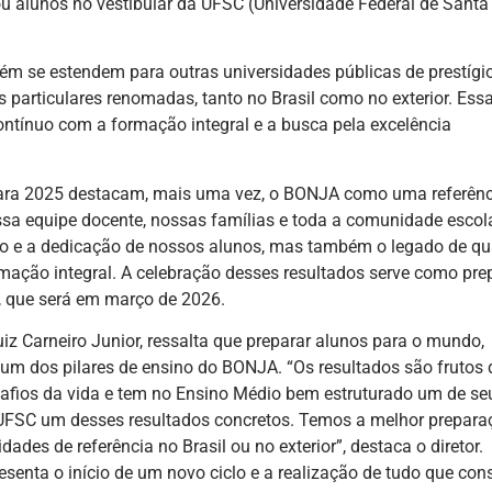
u alunos no vestibular da UFSC (Universidade Federal de Santa
ém se estendem para outras universidades públicas de prestígi
 particulares renomadas, tanto no Brasil como no exterior. Ess
ntínuo com a formação integral e a busca pela excelência
 para 2025 destacam, mais uma vez, o BONJA como uma referên
sa equipe docente, nossas famílias e toda a comunidade escola
ço e a dedicação de nossos alunos, mas também o legado de q
ação integral. A celebração desses resultados serve como pre
, que será em março de 2026.
iz Carneiro Junior, ressalta que preparar alunos para o mundo,
 um dos pilares de ensino do BONJA. “Os resultados são frutos
esafios da vida e tem no Ensino Médio bem estruturado um de se
a UFSC um desses resultados concretos. Temos a melhor prepara
des de referência no Brasil ou no exterior”, destaca o diretor.
senta o início de um novo ciclo e a realização de tudo que cons