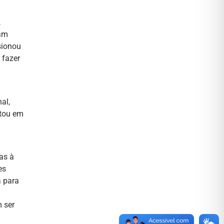
,
ram
sionou
 fazer
al,
itou em
as à
es
a para
 ser