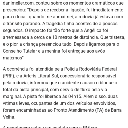
danimeller.com, contou sobre os momentos dramáticos que
presenciou: “Depois de receber a ligação, fui imediatamente
para o local. quando me aproximei, a rodovia já estava com
o trânsito parando. A tragédia tinha acontecido a poucos
segundos. O impacto foi tão forte que a Angélica foi
arremessada a cerca de 10 metros de distância. Que tristeza,
e o pior, a criança presenciou tudo. Depois ligamos para o
Conselho Tutelar e a menina foi entregue aos avós
maternos”
A ocorrência foi atendida pela Polícia Rodoviária Federal
(PRF), e a Arteris Litoral Sul, concessionária responsável
pela rodovia, informou que o acidente causou o bloqueio
total da pista principal, com desvio de fluxo pela via
marginal. A pista foi liberada às 04h15. Além disso, duas
vítimas leves, ocupantes de um dos veículos envolvidos,
foram encaminhadas ao Pronto Atendimento (PA) de Barra
Velha.
A reportagem entrou em contato com a PM em