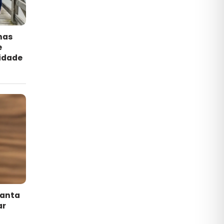
has
e
idade
lanta
ar