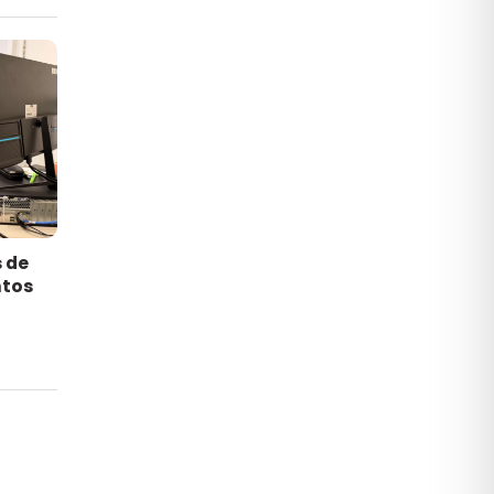
s de
tos