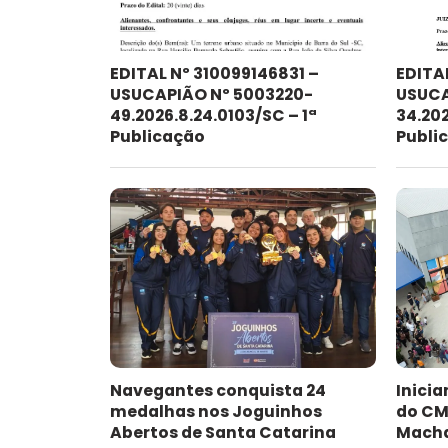
EDITAL Nº 310099146831 –
EDITA
USUCAPIÃO Nº 5003220-
USUCA
49.2026.8.24.0103/SC – 1ª
34.202
Publicação
Publi
Navegantes conquista 24
Inici
medalhas nos Joguinhos
do CME
Abertos de Santa Catarina
Mach