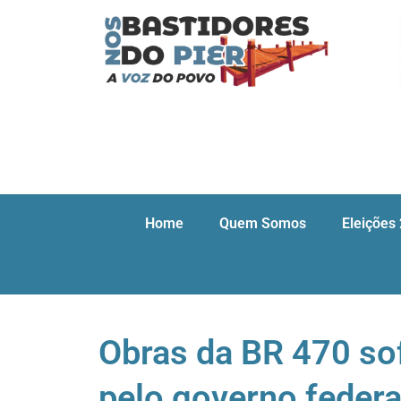
Home
Quem Somos
Eleições
Obras da BR 470 so
pelo governo federa