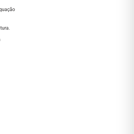
equação
tura.
a