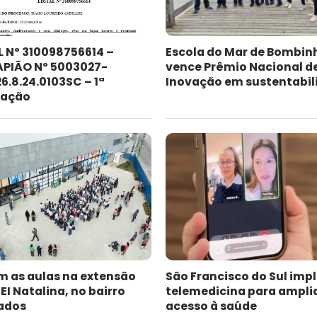
L Nº 310098756614 –
Escola do Mar de Bombin
PIÃO Nº 5003027-
vence Prêmio Nacional d
6.8.24.0103SC – 1ª
Inovação em sustentabil
cação
am as aulas na extensão
São Francisco do Sul imp
I Natalina, no bairro
telemedicina para ampli
ados
acesso à saúde