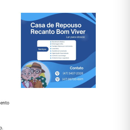
mento
o.