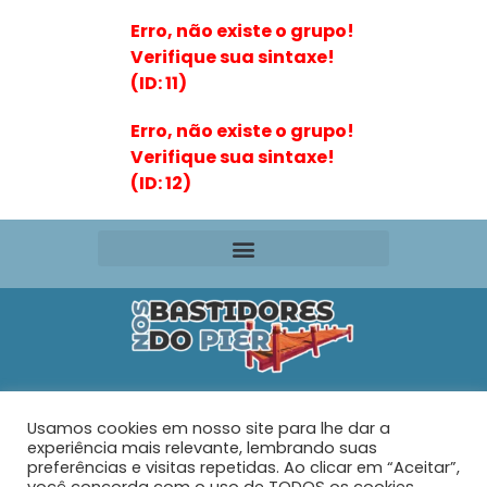
Erro, não existe o grupo!
Verifique sua sintaxe!
(ID: 11)
Erro, não existe o grupo!
Verifique sua sintaxe!
(ID: 12)
Editora VR Ltda. ME
Usamos cookies em nosso site para lhe dar a
Rua Maria de Souza Santos Nº 159 – AP 401 –
Praia do
experiência mais relevante, lembrando suas
Tabuleiro – Barra Velha – SC
preferências e visitas repetidas. Ao clicar em “Aceitar”,