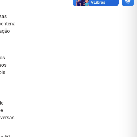
ssas
centena
zação
 os
sos
ois
de
de
iversas
e 50,