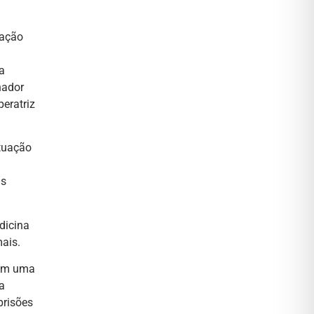
ração
a
nador
peratriz
atuação
Os
dicina
ais.
 em uma
a
prisões