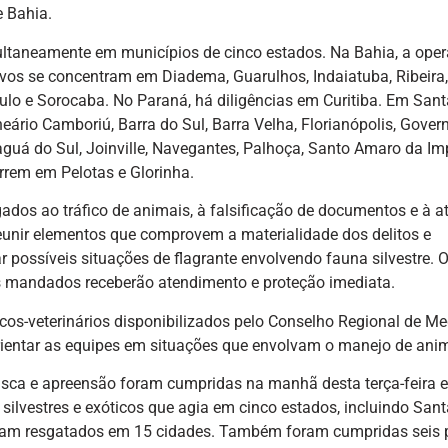
e Bahia.
ultaneamente em municípios de cinco estados. Na Bahia, a ope
lvos se concentram em Diadema, Guarulhos, Indaiatuba, Ribeira,
lo e Sorocaba. No Paraná, há diligências em Curitiba. Em Sant
rio Camboriú, Barra do Sul, Barra Velha, Florianópolis, Gover
araguá do Sul, Joinville, Navegantes, Palhoça, Santo Amaro da Im
rrem em Pelotas e Glorinha.
gados ao tráfico de animais, à falsificação de documentos e à 
unir elementos que comprovem a materialidade dos delitos e
r possíveis situações de flagrante envolvendo fauna silvestre. 
 mandados receberão atendimento e proteção imediata.
icos-veterinários disponibilizados pelo Conselho Regional de Me
rientar as equipes em situações que envolvam o manejo de anim
usca e apreensão foram cumpridas na manhã desta terça-feira
silvestres e exóticos que agia em cinco estados, incluindo Sant
oram resgatados em 15 cidades. Também foram cumpridas seis 