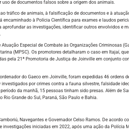
por uso de documentos falsos sobre a origem dos animais.
o tráfico de animais, à falsificação de documentos e à atuaçã
á encaminhado à Polícia Científica para exames e laudos perici
profundar as investigações, identificar outros envolvidos e m
.
e Atuação Especial de Combate às Organizações Criminosas (G
tarina (MPSC). Os promotores detalharam o caso em Itajaí, que 
as pela 21ª Promotoria de Justiça de Joinville em conjunto co
rdenador do Gaeco em Joinville, foram expedidas 46 ordens d
nvestigados por crimes contra a fauna silvestre, falsidade ide
o período da manhã, 15 pessoas tinham sido presas. Além de Sa
no Rio Grande do Sul, Paraná, São Paulo e Bahia.
 Camboriú, Navegantes e Governador Celso Ramos. De acordo c
 investigações iniciadas em 2022, após uma ação da Polícia Mi