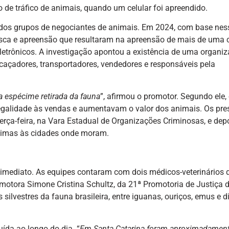
 de tráfico de animais, quando um celular foi apreendido.
icados grupos de negociantes de animais. Em 2024, com base ne
sca e apreensão que resultaram na apreensão de mais de uma 
letrônicos. A investigação apontou a existência de uma organi
caçadores, transportadores, vendedores e responsáveis pela
a espécime retirada da fauna
”, afirmou o promotor. Segundo ele,
egalidade às vendas e aumentavam o valor dos animais. Os pre
erça-feira, na Vara Estadual de Organizações Criminosas, e dep
ximas às cidades onde moram.
imediato. As equipes contaram com dois médicos-veterinários 
motora Simone Cristina Schultz, da 21ª Promotoria de Justiça 
 silvestres da fauna brasileira, entre iguanas, ouriços, emus e d
ída ao longo do dia. “
Em Santa Catarina foram aproximadament