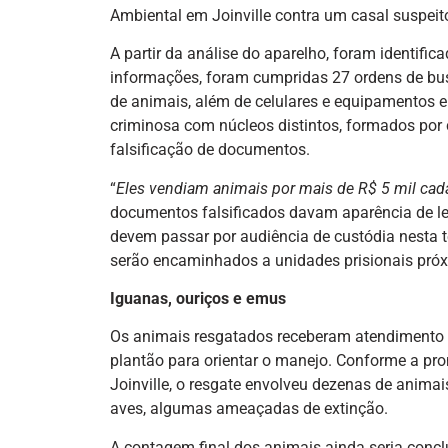
Ambiental em Joinville contra um casal suspeito
A partir da análise do aparelho, foram identif
informações, foram cumpridas 27 ordens de bu
de animais, além de celulares e equipamentos e
criminosa com núcleos distintos, formados por 
falsificação de documentos.
“
Eles vendiam animais por mais de R$ 5 mil cad
documentos falsificados davam aparência de l
devem passar por audiência de custódia nesta t
serão encaminhados a unidades prisionais pró
Iguanas, ouriços e emus
Os animais resgatados receberam atendimento 
plantão para orientar o manejo. Conforme a pro
Joinville, o resgate envolveu dezenas de animais
aves, algumas ameaçadas de extinção.
A contagem final dos animais ainda seria conclu