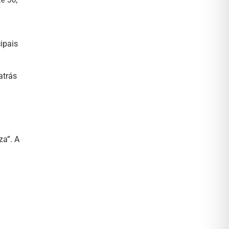
ipais
atrás
za”. A