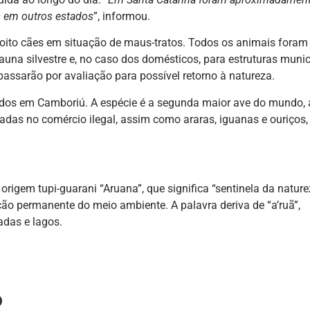
 em outros estados
”, informou.
oito cães em situação de maus-tratos. Todos os animais foram
auna silvestre e, no caso dos domésticos, para estruturas munic
passarão por avaliação para possível retorno à natureza.
didos em Camboriú. A espécie é a segunda maior ave do mundo, 
zadas no comércio ilegal, assim como araras, iguanas e ouriços,
rigem tupi-guarani “Aruana”, que significa “sentinela da nature
ção permanente do meio ambiente. A palavra deriva de “a’ruã”,
das e lagos.
o