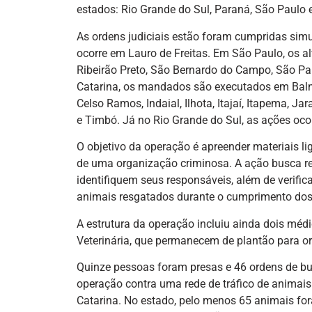
estados: Rio Grande do Sul, Paraná, São Paulo 
As ordens judiciais estão foram cumpridas sim
ocorre em Lauro de Freitas. Em São Paulo, os a
Ribeirão Preto, São Bernardo do Campo, São Pau
Catarina, os mandados são executados em Balneá
Celso Ramos, Indaial, Ilhota, Itajaí, Itapema, J
e Timbó. Já no Rio Grande do Sul, as ações oco
O objetivo da operação é apreender materiais li
de uma organização criminosa. A ação busca re
identifiquem seus responsáveis, além de verifica
animais resgatados durante o cumprimento dos
A estrutura da operação incluiu ainda dois méd
Veterinária, que permanecem de plantão para o
Quinze pessoas foram presas e 46 ordens de b
operação contra uma rede de tráfico de animais 
Catarina. No estado, pelo menos 65 animais f