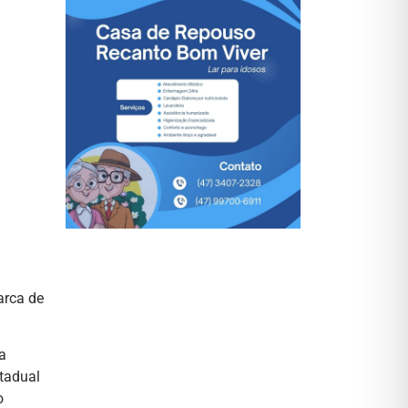
arca de
a
stadual
o