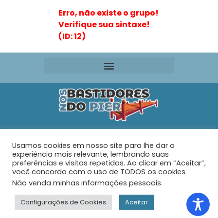
Erro, não existe o grupo!
Verifique sua sintaxe!
(ID: 12)
Editora VR Ltda. ME
Usamos cookies em nosso site para lhe dar a
Rua Maria de Souza Santos Nº 159 – AP 401 –
Praia do
experiência mais relevante, lembrando suas
Tabuleiro – Barra Velha – SC
preferências e visitas repetidas. Ao clicar em “Aceitar”,
você concorda com o uso de TODOS os cookies.
Não venda minhas informações pessoais
.
© 2026 - Nos Bastidores do Pier - Todos os direitos
reservados.
Configurações de Cookies
Aceitar
Desenvolvido com muito ♥ por
Web Joinville Agência Digital