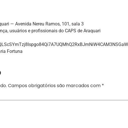
quari — Avenida Nereu Ramos, 101, sala 3
dança, usuários e profissionais do CAPS de Araquari
FAIpQLScSYmTzj8Ispgo84Qi7A7UQMhQ2RxBJmNiW4CAM3NSGaWs
ria Fortuna
o
do.
Campos obrigatórios são marcados com
*