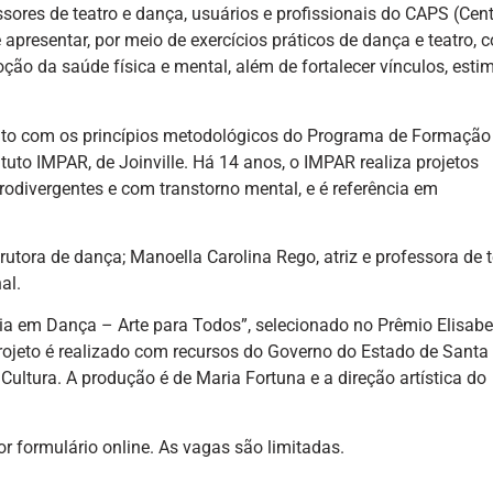
fessores de teatro e dança, usuários e profissionais do CAPS (Cen
 apresentar, por meio de exercícios práticos de dança e teatro, 
ção da saúde física e mental, além de fortalecer vínculos, estim
ntato com os princípios metodológicos do Programa de Formação
ituto IMPAR, de Joinville. Há 14 anos, o IMPAR realiza projetos
urodivergentes e com transtorno mental, e é referência em
rutora de dança; Manoella Carolina Rego, atriz e professora de t
al.
ência em Dança – Arte para Todos”, selecionado no Prêmio Elisabe
projeto é realizado com recursos do Governo do Estado de Santa
ultura. A produção é de Maria Fortuna e a direção artística do
or formulário online. As vagas são limitadas.