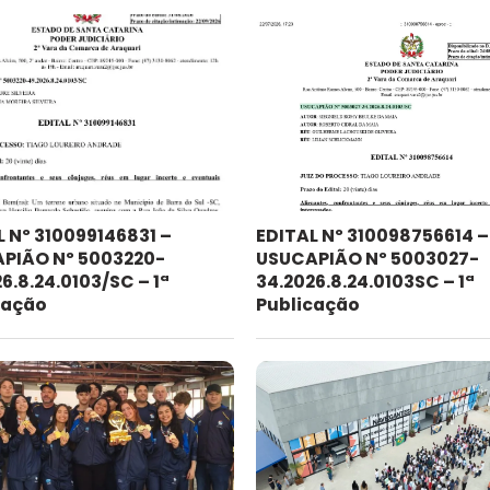
L Nº 310099146831 –
EDITAL Nº 310098756614 –
PIÃO Nº 5003220-
USUCAPIÃO Nº 5003027-
6.8.24.0103/SC – 1ª
34.2026.8.24.0103SC – 1ª
cação
Publicação