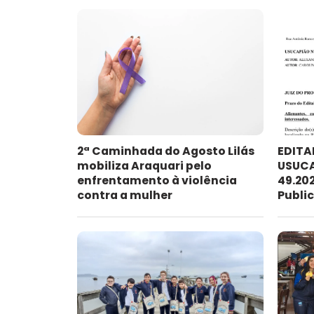
2ª Caminhada do Agosto Lilás
EDITA
mobiliza Araquari pelo
USUCA
enfrentamento à violência
49.202
contra a mulher
Publi