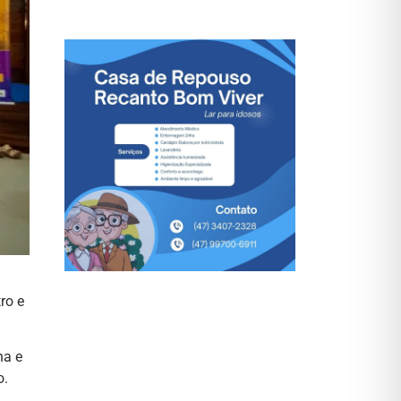
ro e
na e
o.