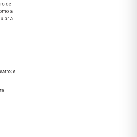
tro de
como a
ular a
eatro; e
te