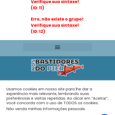
Verifique sua sintaxe!
(ID: 11)
Erro, não existe o grupo!
Verifique sua sintaxe!
(ID: 12)
Editora VR Ltda. ME
Usamos cookies em nosso site para lhe dar a
Rua Maria de Souza Santos Nº 159 – AP 401 –
Praia do
experiência mais relevante, lembrando suas
Tabuleiro – Barra Velha – SC
preferências e visitas repetidas. Ao clicar em “Aceitar”,
você concorda com o uso de TODOS os cookies.
Não venda minhas informações pessoais
.
© 2026 - Nos Bastidores do Pier - Todos os direitos
reservados.