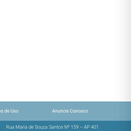
s de Uso
Anuncie Conosco
Rua Maria de Souza Santos Nº 159 – AP 401