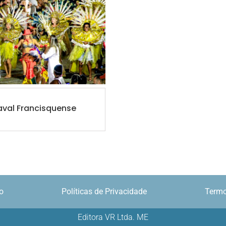
val Francisquense
o
Políticas de Privacidade
Termo
Editora VR Ltda. ME